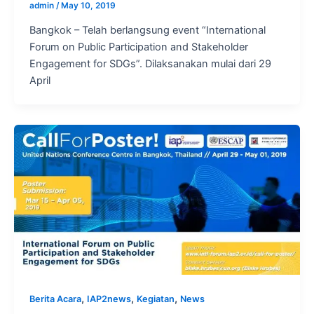
admin
/
May 10, 2019
Bangkok – Telah berlangsung event “International
Forum on Public Participation and Stakeholder
Engagement for SDGs”. Dilaksanakan mulai dari 29
April
,
,
,
Berita Acara
IAP2news
Kegiatan
News