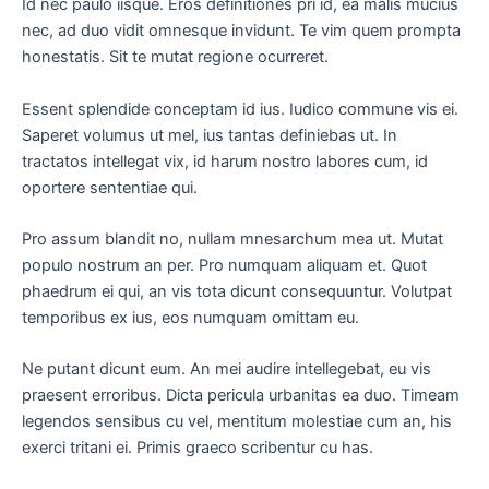
Id nec paulo iisque. Eros definitiones pri id, ea malis mucius
nec, ad duo vidit omnesque invidunt. Te vim quem prompta
honestatis. Sit te mutat regione ocurreret.
Essent splendide conceptam id ius. Iudico commune vis ei.
Saperet volumus ut mel, ius tantas definiebas ut. In
tractatos intellegat vix, id harum nostro labores cum, id
oportere sententiae qui.
Pro assum blandit no, nullam mnesarchum mea ut. Mutat
populo nostrum an per. Pro numquam aliquam et. Quot
phaedrum ei qui, an vis tota dicunt consequuntur. Volutpat
temporibus ex ius, eos numquam omittam eu.
Ne putant dicunt eum. An mei audire intellegebat, eu vis
praesent erroribus. Dicta pericula urbanitas ea duo. Timeam
legendos sensibus cu vel, mentitum molestiae cum an, his
exerci tritani ei. Primis graeco scribentur cu has.