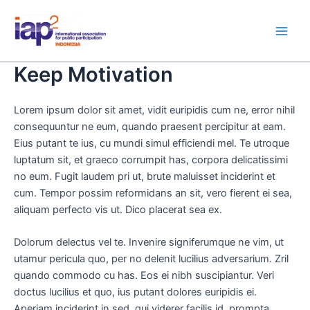
Skip
Main
to
Men
content
Keep Motivation
Lorem ipsum dolor sit amet, vidit euripidis cum ne, error nihil
consequuntur ne eum, quando praesent percipitur at eam.
Eius putant te ius, cu mundi simul efficiendi mel. Te utroque
luptatum sit, et graeco corrumpit has, corpora delicatissimi
no eum. Fugit laudem pri ut, brute maluisset inciderint et
cum. Tempor possim reformidans an sit, vero fierent ei sea,
aliquam perfecto vis ut. Dico placerat sea ex.
Dolorum delectus vel te. Invenire signiferumque ne vim, ut
utamur pericula quo, per no delenit lucilius adversarium. Zril
quando commodo cu has. Eos ei nibh suscipiantur. Veri
doctus lucilius et quo, ius putant dolores euripidis ei.
Aperiam inciderint in sed, qui viderer facilis id, prompta