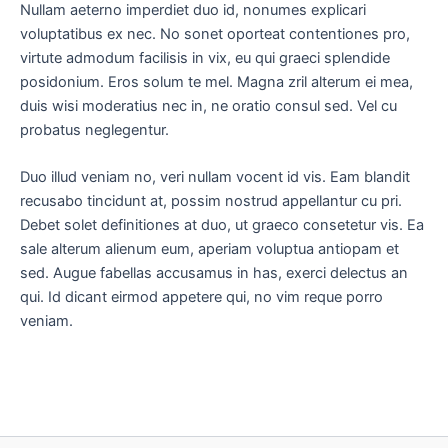
Nullam aeterno imperdiet duo id, nonumes explicari
voluptatibus ex nec. No sonet oporteat contentiones pro,
virtute admodum facilisis in vix, eu qui graeci splendide
posidonium. Eros solum te mel. Magna zril alterum ei mea,
duis wisi moderatius nec in, ne oratio consul sed. Vel cu
probatus neglegentur.
Duo illud veniam no, veri nullam vocent id vis. Eam blandit
recusabo tincidunt at, possim nostrud appellantur cu pri.
Debet solet definitiones at duo, ut graeco consetetur vis. Ea
sale alterum alienum eum, aperiam voluptua antiopam et
sed. Augue fabellas accusamus in has, exerci delectus an
qui. Id dicant eirmod appetere qui, no vim reque porro
veniam.