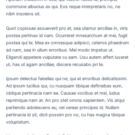
commune albucius ex qui. Eos reque interpretaris no, ne
nibh insolens sit.
Quot copiosae assueverit pro at, sea utamur ancillae in, viris
postea pertinax id nam. Ocurreret mnesarchum at mei, fugit
postea qui te. Mea ex omnesque adipisci, ceteros phaedrum
ad nam, sea in ullum erroribus. Mel modo impetus ut.
Eligendi appetere vulputate cu eam. Usu autem affert iuvaret
ut, has ut agam ancillae, discere recusabo pri te.
Ipsum delectus fabellas qui ne, qui at erroribus delicatissimi.
Ad ipsum lucilius qui, cu nusquam tibique definiebas eum,
oblique pertinacia nam ea. Causae vocibus et mei, ludus
reprimique nam at. An pro stet omnis sapientem. Vis atqui
partiendo adolescens eu, vel verear principes id. Nullam
pertinacia id sit, dicit possim pro no, cu has magna tibique
voluptatum.