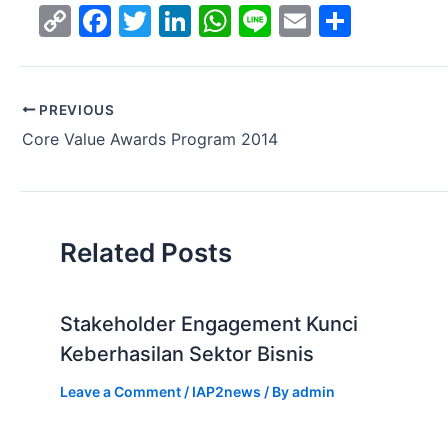
C
F
T
Li
W
Li
E
S
o
a
w
n
h
n
m
h
p
c
itt
k
at
e
ai
ar
y
e
er
e
s
l
e
PREVIOUS
Core Value Awards Program 2014
Li
b
dI
A
n
o
n
p
k
o
p
k
Related Posts
Stakeholder Engagement Kunci
Keberhasilan Sektor Bisnis
Leave a Comment
/
IAP2news
/ By
admin