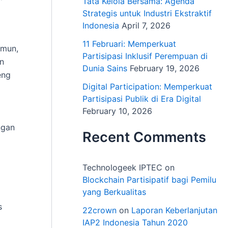
Tata Kelola Bersama: Agenda
Strategis untuk Industri Ekstraktif
Indonesia
April 7, 2026
11 Februari: Memperkuat
amun,
Partisipasi Inklusif Perempuan di
an
Dunia Sains
February 19, 2026
eng
Digital Participation: Memperkuat
Partisipasi Publik di Era Digital
February 10, 2026
a
ngan
Recent Comments
Technologeek IPTEC
on
Blockchain Partisipatif bagi Pemilu
yang Berkualitas
s
22crown
on
Laporan Keberlanjutan
IAP2 Indonesia Tahun 2020