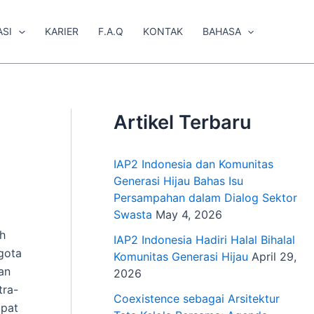
ASI
KARIER
F.A.Q
KONTAK
BAHASA
Artikel Terbaru
IAP2 Indonesia dan Komunitas
Generasi Hijau Bahas Isu
Persampahan dalam Dialog Sektor
Swasta
May 4, 2026
ah
IAP2 Indonesia Hadiri Halal Bihalal
gota
Komunitas Generasi Hijau
April 29,
an
2026
tra-
Coexistence sebagai Arsitektur
apat