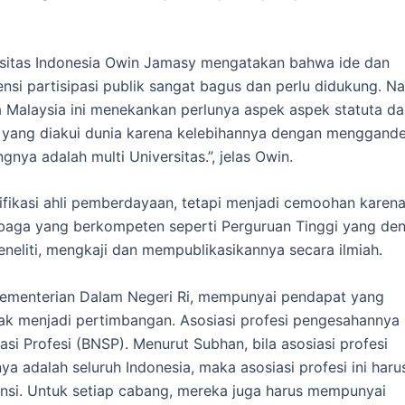
ersitas Indonesia Owin Jamasy mengatakan bahwa ide dan
ensi partisipasi publik sangat bagus dan perlu didukung. N
ra Malaysia ini menekankan perlunya aspek aspek statuta d
asi yang diakui dunia karena kelebihannya dengan menggand
gnya adalah multi Universitas.”, jelas Owin.
tifikasi ahli pemberdayaan, tetapi menjadi cemoohan karen
mbaga yang berkompeten seperti Perguruan Tinggi yang de
eliti, mengkaji dan mempublikasikannya secara ilmiah.
i Kementerian Dalam Negeri Ri, mempunyai pendapat yang
dak menjadi pertimbangan. Asosiasi profesi pengesahannya
asi Profesi (BNSP). Menurut Subhan, bila asosiasi profesi
a adalah seluruh Indonesia, maka asosiasi profesi ini haru
nsi. Untuk setiap cabang, mereka juga harus mempunyai