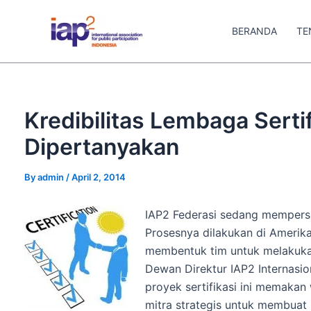
Skip
to
BERANDA
TE
content
Kredibilitas Lembaga Serti
Dipertanyakan
By
admin
/
April 2, 2014
IAP2 Federasi sedang mempersia
Prosesnya dilakukan di Amerika
membentuk tim untuk melakukan 
Dewan Direktur IAP2 Internasi
proyek sertifikasi ini memakan
mitra strategis untuk membuat 