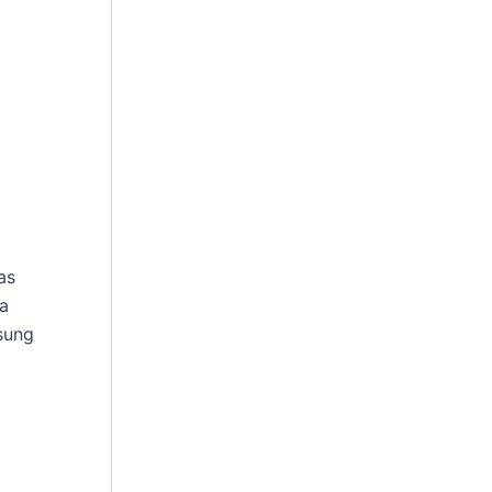
as
a
sung