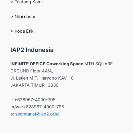
> Tentang Kami
> Nilai dasar
> Kode Etik
IAP2 Indonesia
INFINITE OFFICE Coworking Space
MTH SQUARE
GROUND Floor A4/A,
Jl. Letjen M.T. Haryono KAV. 10
JAKARTA TIMUR 13330
t: +628967-4000-795
m/wa:+628967-4000-795
e:
secretariat@iap2.or.id