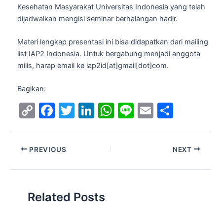
Kesehatan Masyarakat Universitas Indonesia yang telah
dijadwalkan mengisi seminar berhalangan hadir.
Materi lengkap presentasi ini bisa didapatkan dari mailing
list IAP2 Indonesia. Untuk bergabung menjadi anggota
milis, harap email ke iap2id[at]gmail[dot]com.
Bagikan:
C
F
T
Li
W
Li
E
S
o
a
w
n
h
n
m
h
p
c
itt
k
at
e
ai
ar
PREVIOUS
NEXT
y
e
er
e
s
l
e
Li
b
dI
A
n
o
n
p
Related Posts
k
o
p
k