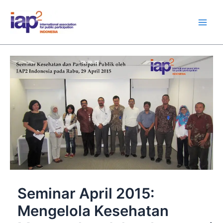
Skip
Main
to
Men
content
Seminar April 2015:
Mengelola Kesehatan