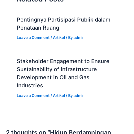
k
o
p
k
Pentingnya Partisipasi Publik dalam
Penataan Ruang
Leave a Comment
/
Artikel
/ By
admin
Stakeholder Engagement to Ensure
Sustainability of Infrastructure
Development in Oil and Gas
Industries
Leave a Comment
/
Artikel
/ By
admin
2 thoughts on “Hidup Berdampingan