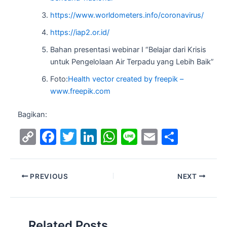
https://www.worldometers.info/coronavirus/
https://iap2.or.id/
Bahan presentasi webinar I “Belajar dari Krisis
untuk Pengelolaan Air Terpadu yang Lebih Baik”
Foto:
Health vector created by freepik –
www.freepik.com
Bagikan:
C
F
T
Li
W
Li
E
S
o
a
w
n
h
n
m
h
p
c
itt
k
at
e
ai
ar
PREVIOUS
NEXT
y
e
er
e
s
l
e
Li
b
dI
A
n
o
n
p
Related Posts