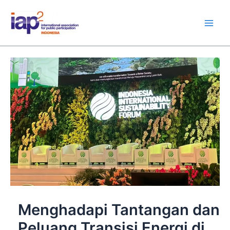
Skip
Main
to
Men
content
Menghadapi Tantangan dan
Peluang Transisi Energi di