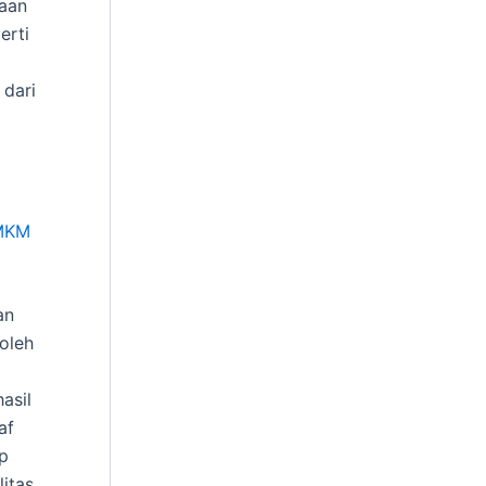
jaan
erti
 dari
UMKM
an
oleh
asil
af
p
litas