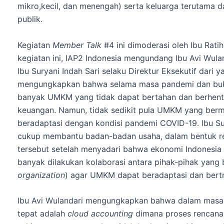
mikro,kecil, dan menengah) serta keluarga terutama da
publik.
Kegiatan
Member Talk
#4 ini dimoderasi oleh Ibu Rat
kegiatan ini, IAP2 Indonesia mengundang Ibu Avi Wula
Ibu Suryani Indah Sari selaku Direktur Eksekutif dari 
mengungkapkan bahwa selama masa pandemi dan bukan 
banyak UMKM yang tidak dapat bertahan dan berhenti
keuangan. Namun, tidak sedikit pula UMKM yang ber
beradaptasi dengan kondisi pandemi COVID-19. Ibu Su
cukup membantu badan-badan usaha, dalam bentuk restr
tersebut setelah menyadari bahwa ekonomi Indonesi
banyak dilakukan kolaborasi antara pihak-pihak yang
organization
) agar UMKM dapat beradaptasi dan bertra
Ibu Avi Wulandari mengungkapkan bahwa dalam masa p
tepat adalah
cloud accounting
dimana proses rencana 