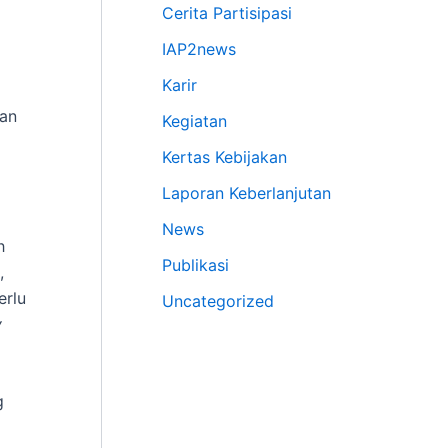
Cerita Partisipasi
IAP2news
Karir
dan
Kegiatan
Kertas Kebijakan
Laporan Keberlanjutan
News
h
Publikasi
,
erlu
Uncategorized
y
g