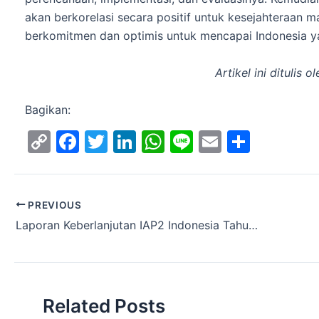
akan berkorelasi secara positif untuk kesejahteraan ma
berkomitmen dan optimis untuk mencapai Indonesia 
Artikel ini ditulis o
Bagikan:
C
F
T
Li
W
Li
E
S
o
a
w
n
h
n
m
h
p
c
itt
k
at
e
ai
ar
y
e
er
e
s
l
e
PREVIOUS
Laporan Keberlanjutan IAP2 Indonesia Tahun 2019
Li
b
dI
A
n
o
n
p
k
o
p
k
Related Posts