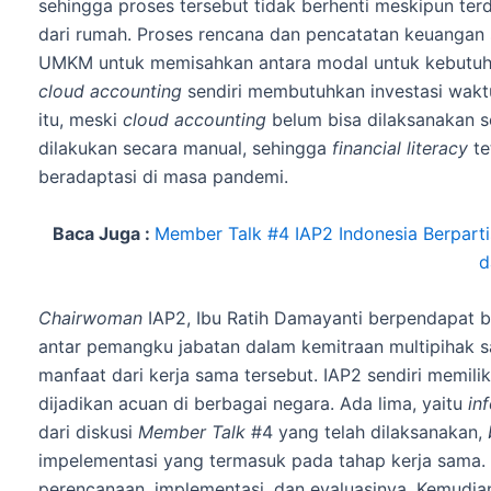
sehingga proses tersebut tidak berhenti meskipun te
dari rumah. Proses rencana dan pencatatan keuangan 
UMKM untuk memisahkan antara modal untuk kebutuh
cloud accounting
sendiri membutuhkan investasi waktu
itu, meski
cloud accounting
belum bisa dilaksanakan s
dilakukan secara manual, sehingga
financial literacy
te
beradaptasi di masa pandemi.
Baca Juga :
Member Talk #4 IAP2 Indonesia Berparti
d
Chairwoman
IAP2, Ibu Ratih Damayanti berpendapat 
antar pemangku jabatan dalam kemitraan multipihak s
manfaat dari kerja sama tersebut. IAP2 sendiri memil
dijadikan acuan di berbagai negara. Ada lima, yaitu
in
dari diskusi
Member Talk
#4 yang telah dilaksanakan,
impelementasi yang termasuk pada tahap kerja sama. 
perencanaan, implementasi, dan evaluasinya. Kemudian j