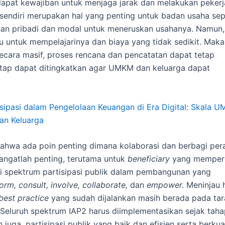
rdapat kewajiban untuk menjaga jarak dan melakukan peker
sendiri merupakan hal yang penting untuk badan usaha sep
an pribadi dan modal untuk meneruskan usahanya. Namun,
 untuk mempelajarinya dan biaya yang tidak sedikit. Maka
ecara masif, proses rencana dan pencatatan dapat tetap
tap dapat ditingkatkan agar UMKM dan keluarga dapat
sipasi dalam Pengelolaan Keuangan di Era Digital: Skala 
an Keluarga
bahwa ada poin penting dimana kolaborasi dan berbagi per
angatlah penting, terutama untuk
beneficiary
yang memper
iki spektrum partisipasi publik dalam pembangunan yang
form, consult, involve, collaborate,
dan
empower.
Meninjau h
best practice
yang sudah dijalankan masih berada pada tar
Seluruh spektrum IAP2 harus diimplementasikan sejak taha
uga, partisipasi publik yang baik dan efisien serta berkua