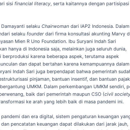
ri sisi
financial literacy
, serta kaitannya dengan partisipasi
ih Damayanti selaku
Chairwoman
dari IAP2 Indonesia. Dalam
ndari selaku
founder
dari firma konsultasi akunting Marvy 
yayasan Mien R Uno Foundation. Ibu Suryani Indah Sari
hanya di Indonesia saja, melainkan juga seluruh dunia,
 berproduksi karena beberapa aspek, terutama aspek
munculan dan dapat bertahan karena kemampuannya dalam
ryani Indah Sari juga berpendapat bahwa pemerintah suda
ukturisasi pinjaman, bantuan insentif, dan bantuan pajak
a bergantung UMKM. Dalam perkembangan UMKM sendiri, p
 berwenang, baik dari pemerintah maupun CSO (
civil societ
nsformasi ke arah yang lebih baik di masa pandemi ini.
andemi dan era digital, sistem pengaturan keuangan yan
dan pencatatan keuangan dapat dilakukan dari jarak jauh,