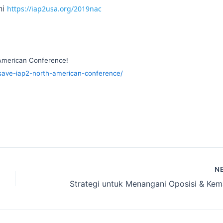
ni
https://iap2usa.org/2019nac
 American Conference!
o-save-iap2-north-american-conference/
N