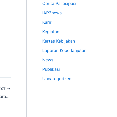
Cerita Partisipasi
IAP2news
Karir
Kegiatan
Kertas Kebijakan
Laporan Keberlanjutan
News
Publikasi
Uncategorized
EXT
Strategi untuk Menangani Oposisi & Kemarahan dalam Partisipasi Publik (Sydney, NSW)