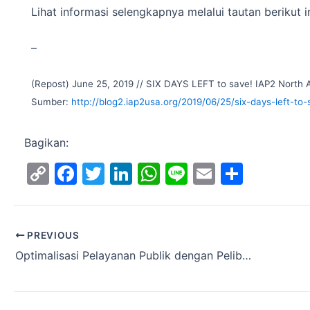
Lihat informasi selengkapnya melalui tautan berikut i
–
(Repost) June 25, 2019 // SIX DAYS LEFT to save! IAP2 North
Sumber:
http://blog2.iap2usa.org/2019/06/25/six-days-left-t
Bagikan:
C
F
T
Li
W
Li
E
S
o
a
w
n
h
n
m
h
p
c
itt
k
at
e
ai
ar
y
e
er
e
s
l
e
PREVIOUS
Optimalisasi Pelayanan Publik dengan Pelibatan Masyarakat
Li
b
dI
A
n
o
n
p
k
o
p