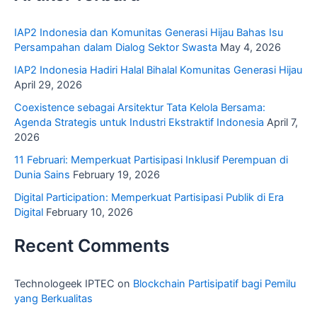
IAP2 Indonesia dan Komunitas Generasi Hijau Bahas Isu
Persampahan dalam Dialog Sektor Swasta
May 4, 2026
IAP2 Indonesia Hadiri Halal Bihalal Komunitas Generasi Hijau
April 29, 2026
Coexistence sebagai Arsitektur Tata Kelola Bersama:
Agenda Strategis untuk Industri Ekstraktif Indonesia
April 7,
2026
11 Februari: Memperkuat Partisipasi Inklusif Perempuan di
Dunia Sains
February 19, 2026
Digital Participation: Memperkuat Partisipasi Publik di Era
Digital
February 10, 2026
Recent Comments
Technologeek IPTEC
on
Blockchain Partisipatif bagi Pemilu
yang Berkualitas