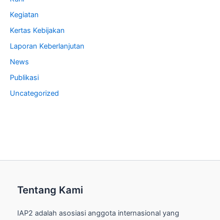
Kegiatan
Kertas Kebijakan
Laporan Keberlanjutan
News
Publikasi
Uncategorized
Tentang Kami
IAP2 adalah asosiasi anggota internasional yang