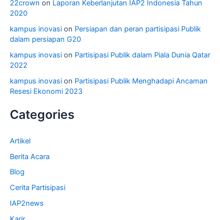
22crown
on
Laporan Keberlanjutan IAP2 Indonesia Tahun
2020
kampus inovasi
on
Persiapan dan peran partisipasi Publik
dalam persiapan G20
kampus inovasi
on
Partisipasi Publik dalam Piala Dunia Qatar
2022
kampus inovasi
on
Partisipasi Publik Menghadapi Ancaman
Resesi Ekonomi 2023
Categories
Artikel
Berita Acara
Blog
Cerita Partisipasi
IAP2news
Karir