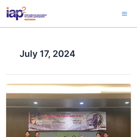
Skip
Main
to
Men
content
July 17, 2024