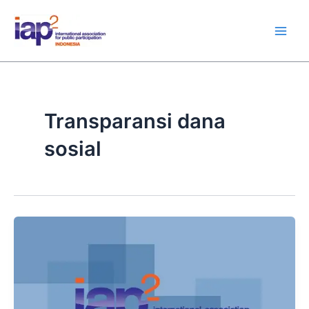
Skip
Main
to
Men
content
Transparansi dana
sosial