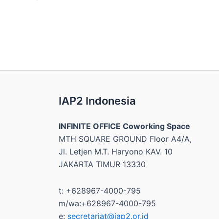
IAP2 Indonesia
INFINITE OFFICE Coworking Space
MTH SQUARE GROUND Floor A4/A,
Jl. Letjen M.T. Haryono KAV. 10
JAKARTA TIMUR 13330
t: +628967-4000-795
m/wa:+628967-4000-795
e:
secretariat@iap2.or.id