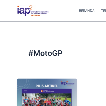
Skip
to
BERANDA
TE
content
#MotoGP