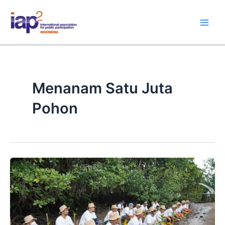
Skip
Main
to
Men
content
Menanam Satu Juta
Pohon