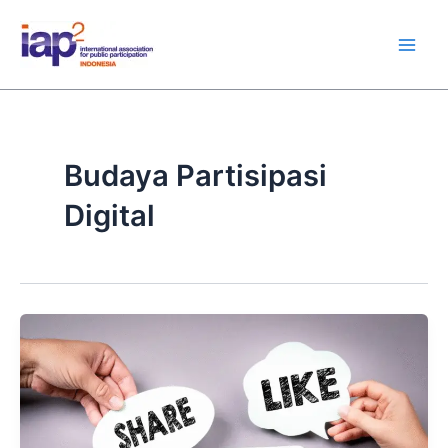
Skip
Main
to
Men
content
Budaya Partisipasi
Digital