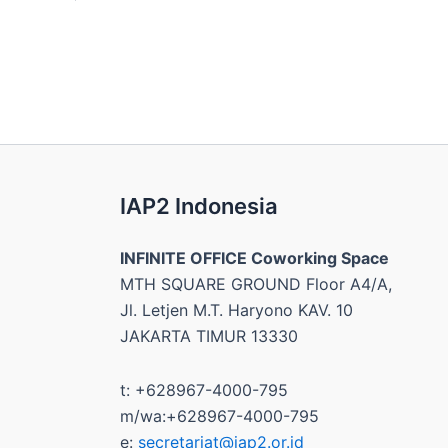
IAP2 Indonesia
INFINITE OFFICE Coworking Space
MTH SQUARE GROUND Floor A4/A,
Jl. Letjen M.T. Haryono KAV. 10
JAKARTA TIMUR 13330
t: +628967-4000-795
m/wa:+628967-4000-795
e:
secretariat@iap2.or.id