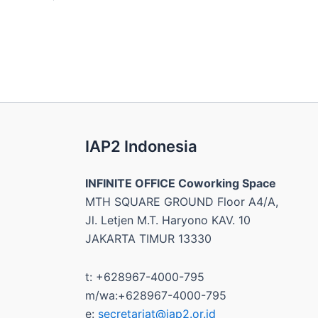
IAP2 Indonesia
INFINITE OFFICE Coworking Space
MTH SQUARE GROUND Floor A4/A,
Jl. Letjen M.T. Haryono KAV. 10
JAKARTA TIMUR 13330
t: +628967-4000-795
m/wa:+628967-4000-795
e:
secretariat@iap2.or.id