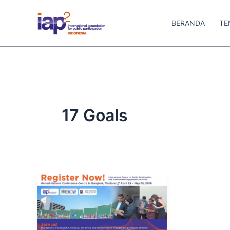
Skip
to
BERANDA
TE
content
17 Goals