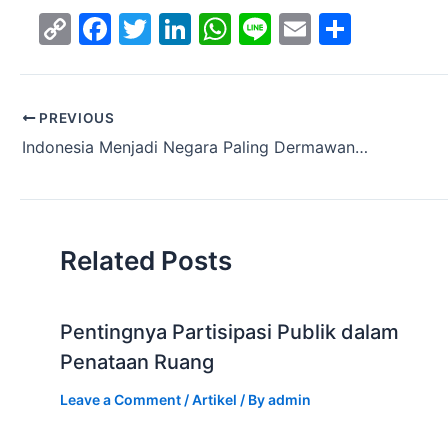
C
F
T
Li
W
Li
E
S
o
a
w
n
h
n
m
h
p
c
itt
k
at
e
ai
ar
y
e
er
e
s
l
e
PREVIOUS
Indonesia Menjadi Negara Paling Dermawan, apa selanjutnya?
Li
b
dI
A
n
o
n
p
k
o
p
k
Related Posts
Pentingnya Partisipasi Publik dalam
Penataan Ruang
Leave a Comment
/
Artikel
/ By
admin