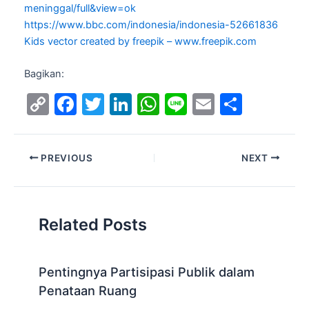
meninggal/full&view=ok
https://www.bbc.com/indonesia/indonesia-52661836
Kids vector created by freepik – www.freepik.com
Bagikan:
C
F
T
Li
W
Li
E
S
o
a
w
n
h
n
m
h
p
c
itt
k
at
e
ai
ar
PREVIOUS
NEXT
y
e
er
e
s
l
e
Li
b
dI
A
n
o
n
p
Related Posts
k
o
p
k
Pentingnya Partisipasi Publik dalam
Penataan Ruang