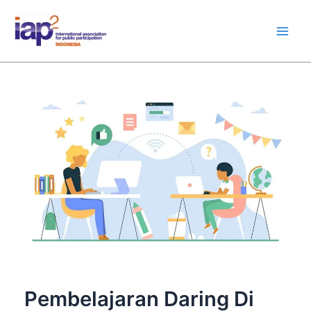
Skip
Main
to
Men
content
Pembelajaran Daring Di