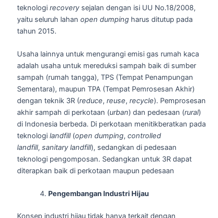
teknologi
recovery
sejalan dengan isi UU No.18/2008,
yaitu seluruh lahan
open dumping
harus ditutup pada
tahun 2015.
Usaha lainnya untuk mengurangi emisi gas rumah kaca
adalah usaha untuk mereduksi sampah baik di sumber
sampah (rumah tangga), TPS (Tempat Penampungan
Sementara), maupun TPA (Tempat Pemrosesan Akhir)
dengan teknik 3R (
reduce
,
reuse
,
recycle
). Pemprosesan
akhir sampah di perkotaan (
urban
) dan pedesaan (
rural
)
di Indonesia berbeda. Di perkotaan menitikberatkan pada
teknologi
landfill
(
open dumping
,
controlled
landfill
,
sanitary landfill
), sedangkan di pedesaan
teknologi pengomposan. Sedangkan untuk 3R dapat
diterapkan baik di perkotaan maupun pedesaan
Pengembangan Industri Hijau
Konsep industri hijau tidak hanya terkait dengan