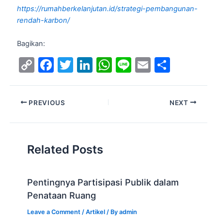
https://rumahberkelanjutan.id/strategi-pembangunan-
rendah-karbon/
Bagikan:
C
F
T
Li
W
Li
E
S
o
a
w
n
h
n
m
h
p
c
itt
k
at
e
ai
ar
PREVIOUS
NEXT
y
e
er
e
s
l
e
Li
b
dI
A
n
o
n
p
Related Posts
k
o
p
k
Pentingnya Partisipasi Publik dalam
Penataan Ruang
Leave a Comment
/
Artikel
/ By
admin